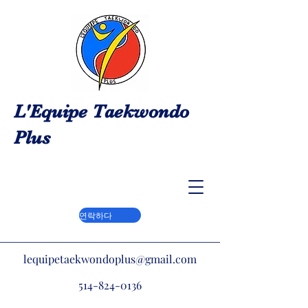
L'Equipe Taekwondo
Plus
연락하다
lequipetaekwondoplus@gmail.com
514-824-0136