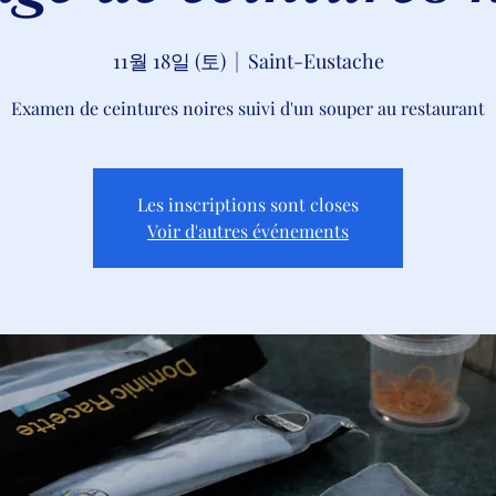
11월 18일 (토)
  |  
Saint-Eustache
Examen de ceintures noires suivi d'un souper au restaurant
Les inscriptions sont closes
Voir d'autres événements