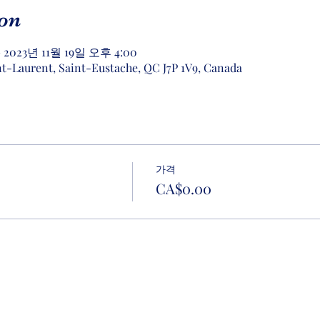
on
– 2023년 11월 19일 오후 4:00
nt-Laurent, Saint-Eustache, QC J7P 1V9, Canada
가격
CA$0.00