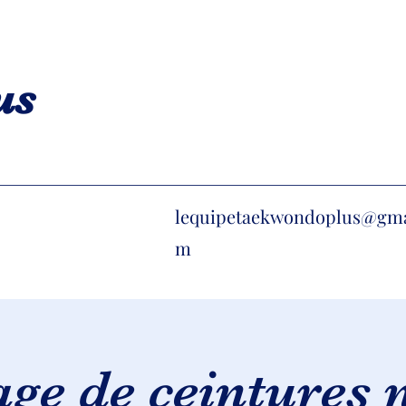
us
lequipetaekwondoplus@gma
m
ge de ceintures 